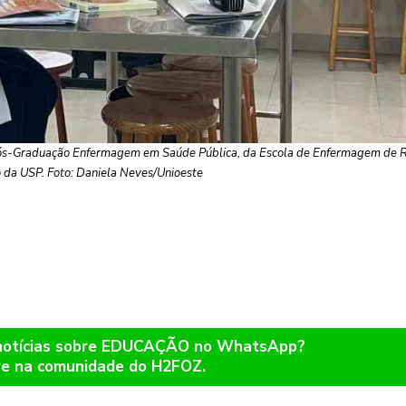
Pós-Graduação Enfermagem em Saúde Pública, da Escola de Enfermagem de R
 da USP. Foto: Daniela Neves/Unioeste
 notícias sobre EDUCAÇÃO no WhatsApp?
re na comunidade do H2FOZ.