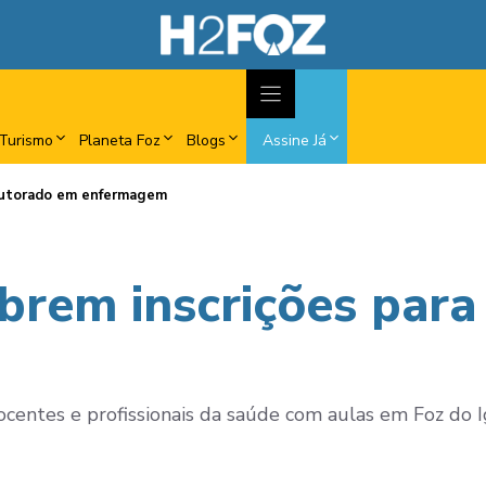
Turismo
Planeta Foz
Blogs
Assine Já
outorado em enfermagem
brem inscrições par
ocentes e profissionais da saúde com aulas em Foz do 