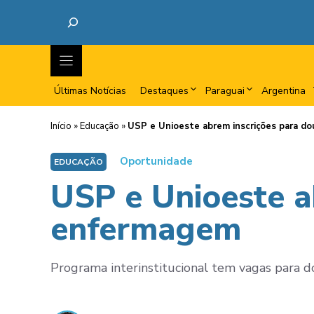
Últimas Notícias
Destaques
Paraguai
Argentina
Início
»
Educação
»
USP e Unioeste abrem inscrições para d
Oportunidade
EDUCAÇÃO
USP e Unioeste a
enfermagem
Programa interinstitucional tem vagas para d