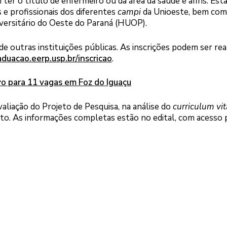
 ter o título de enfermeiro ou da área da saúde e afins. Est
e profissionais dos diferentes
campi
da Unioeste, bem com
iversitário do Oeste do Paraná (HUOP).
e outras instituições públicas. As inscrições podem ser rea
aduacao.eerp.usp.br/inscricao
.
vo para 11 vagas em Foz do Iguaçu
valiação do Projeto de Pesquisa, na análise do
curriculum vi
eto. As informações completas estão no edital, com acesso 