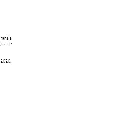
araná a
ica de
 2020,