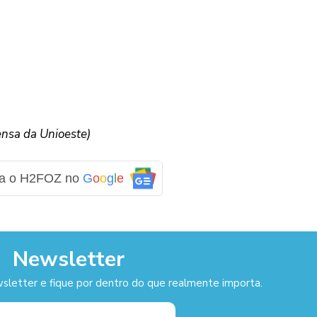
ensa da Unioeste)
ga o H2FOZ no
G
o
o
g
l
e
Newsletter
sletter e fique por dentro do que realmente importa.