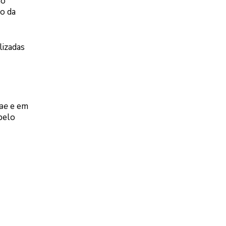
ão
o da
lizadas
tae
e em
pelo