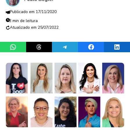
17/11/2020
3 min de leitura
25/07/2022
Share on WhatsApp
Share on Threads
Share on Telegram
Share on Facebook
Share 