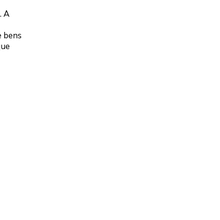
. A
e bens
que