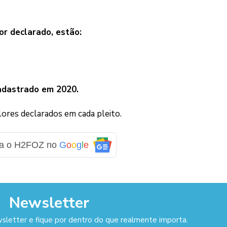
or declarado, estão:
dastrado em 2020.
ores declarados em cada pleito.
ga o H2FOZ no
G
o
o
g
l
e
Newsletter
sletter e fique por dentro do que realmente importa.