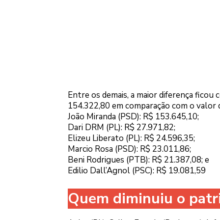
Entre os demais, a maior diferença fico
154.322,80 em comparação com o valor d
João Miranda (PSD): R$ 153.645,10;
Dari DRM (PL): R$ 27.971,82;
Elizeu Liberato (PL): R$ 24.596,35;
Marcio Rosa (PSD): R$ 23.011,86;
Beni Rodrigues (PTB): R$ 21.387,08; e
Edilio Dall’Agnol (PSC): R$ 19.081,59
Quem diminuiu o patr