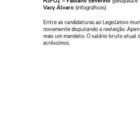
H2FOZ – Fabiano Severino
(pesquisa e
Vacy Álvaro
(infográficos)
Entre as candidaturas ao Legislativo mun
novamente disputando a reeleição. Apena
mais um mandato. O salário bruto atual d
acréscimos.