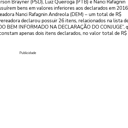
ferson Brayner (PSD), Luiz Queiroga (PTB) e Nanci Rafagnin
uírem bens em valores inferiores aos declarados em 2016
ereadora Nanci Rafagnin Andreola (DEM) – um total de R$
ereadora declarou possuir 26 itens, relacionados na lista d
“50% DO BEM INFORMADO NA DECLARAÇÃO DO CONJUGE”, 
onstam apenas dois itens declarados, no valor total de R$
Publicidade