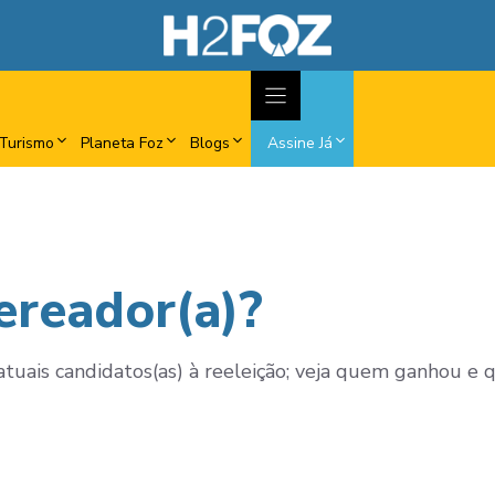
Turismo
Planeta Foz
Blogs
Assine Já
ereador(a)?
tuais candidatos(as) à reeleição; veja quem ganhou 