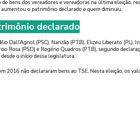
de bens dos vereadores e vereadoras na última eleição, rea
em aumentou o patrimônio declarado e quem diminuiu.
rimônio declarado
lio Dall’Agnol (PSC), Narizão (PTB), Elizeu Liberato (PL), I
rcio Rosa (PSD) e Rogério Quadros (PTB), segundo declaraç
esde o início dessa legislatura.
m 2016 não declararam bens ao TSE. Nesta eleição, os val