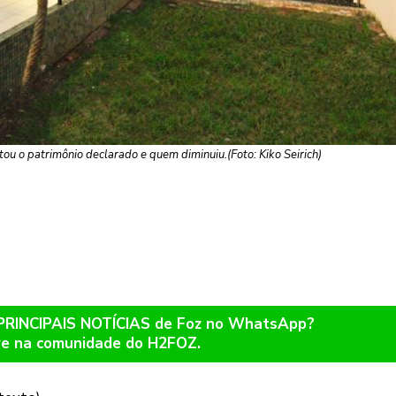
ou o patrimônio declarado e quem diminuiu.(Foto: Kiko Seirich)
 PRINCIPAIS NOTÍCIAS de Foz no WhatsApp?
re na comunidade do H2FOZ.