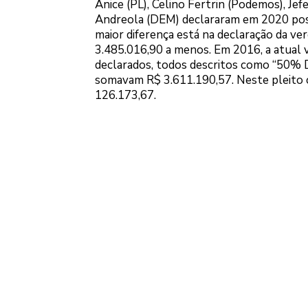
Anice (PL), Celino Fertrin (Podemos), Je
Andreola (DEM) declararam em 2020 poss
maior diferença está na declaração da v
3.485.016,90 a menos. Em 2016, a atual v
declarados, todos descritos como 
somavam R$ 3.611.190,57. Neste pleito c
126.173,67.