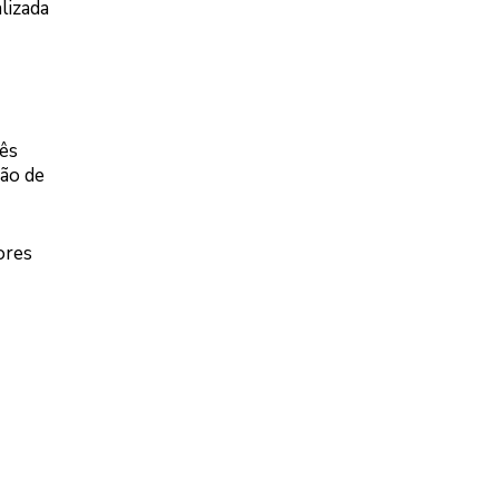
lizada
nês
ão de
ores