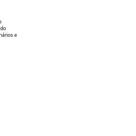
o
ndo
nários e