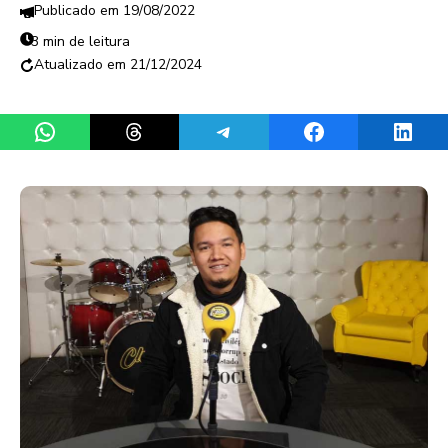
19/08/2022
3 min de leitura
21/12/2024
Share on WhatsApp
Share on Threads
Share on Telegram
Share on Facebook
Share 