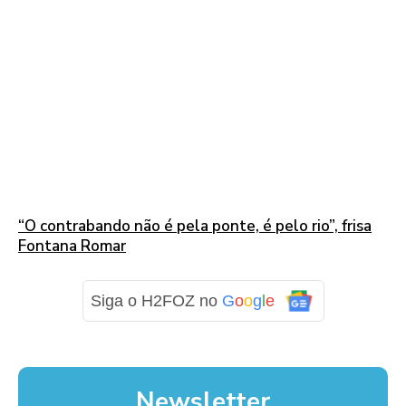
“O contrabando não é pela ponte, é pelo rio”, frisa
Fontana Romar
Siga o H2FOZ no
G
o
o
g
l
e
Newsletter