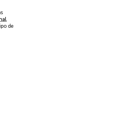
as
nal
ipo de