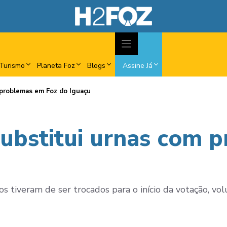
Turismo
Planeta Foz
Blogs
Assine Já
m problemas em Foz do Iguaçu
 substitui urnas com
 tiveram de ser trocados para o início da votação, volu