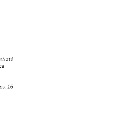
ná até
ca
os, 16