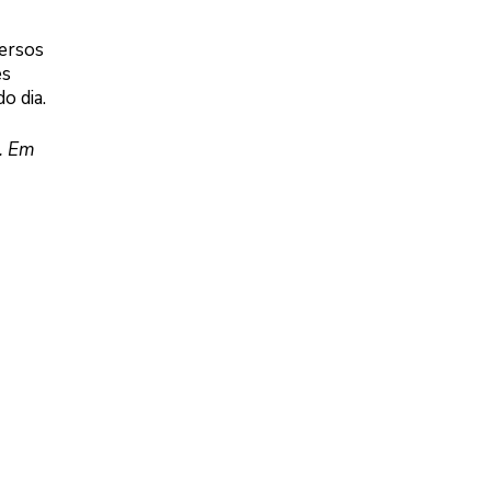
ersos
es
o dia.
. Em