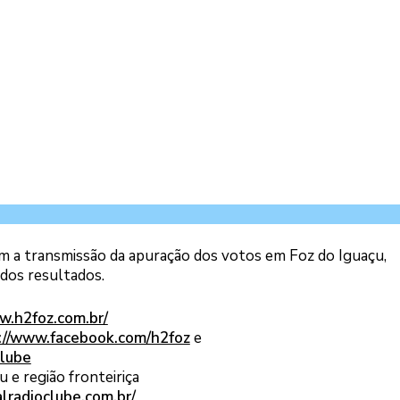
m a transmissão da apuração dos votos em Foz do Iguaçu,
 dos resultados.
w.h2foz.com.br/
://www.facebook.com/h2foz
e
clube
 e região fronteiriça
lradioclube.com.br/