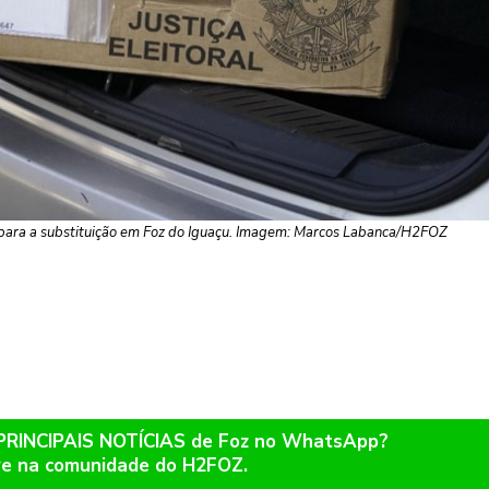
para a substituição em Foz do Iguaçu. Imagem: Marcos Labanca/H2FOZ
 PRINCIPAIS NOTÍCIAS de Foz no WhatsApp?
re na comunidade do H2FOZ.