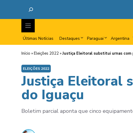
Últimas Notícias
Destaques
Paraguai
Argentina
Início
»
Eleições 2022
»
Justiça Eleitoral substitui urnas co
ELEIÇÕES 2022
Justiça Eleitoral
do Iguaçu
Boletim parcial aponta que cinco equipamentos