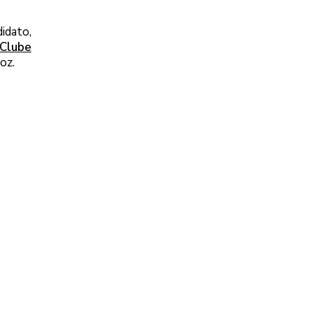
idato,
 Clube
oz.