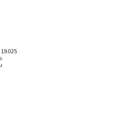
 19.025
o.
u