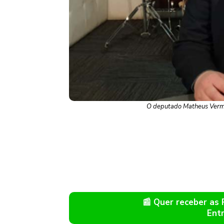
O deputado Matheus Verme
📰 Quer receber as
Ent