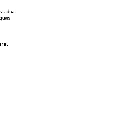
estadual
quais
eral