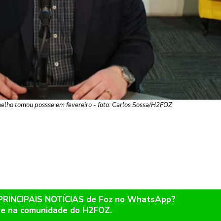
lho tomou possse em fevereiro - foto: Carlos Sossa/H2FOZ
 PRINCIPAIS NOTÍCIAS de Foz no WhatsApp?
re na comunidade do H2FOZ.