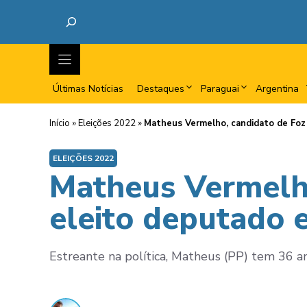
Últimas Notícias
Destaques
Paraguai
Argentina
Início
»
Eleições 2022
»
Matheus Vermelho, candidato de Foz 
ELEIÇÕES 2022
Matheus Vermelho
eleito deputado 
Estreante na política, Matheus (PP) tem 36 a