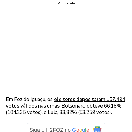
Publicidade
Em Foz do Iguaçu, os
eleitores depositaram 157.494
votos válidos nas urnas
. Bolsonaro obteve 66,18%
(104.235 votos), e Lula, 33,82% (53.259 votos).
Siga o H2FOZ no
G
o
o
g
l
e