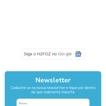
Siga o H2FOZ no
G
o
o
g
l
e
Newsletter
Cadastre-se na nossa newsletter e fique por dentro
do que realmente importa.