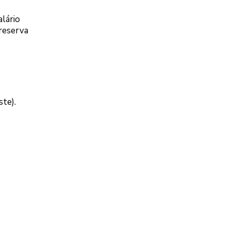
alário
 reserva
te).