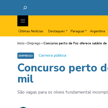
Últimas Notícias
Destaques
Paraguai
Argentina
Início
»
Emprego
»
Concurso perto de Foz oferece salário de 
Carreira pública
EMPREGO
Concurso perto de
mil
São vagas para os níveis fundamental incomple