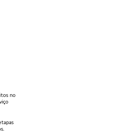
itos no
viço
etapas
s.