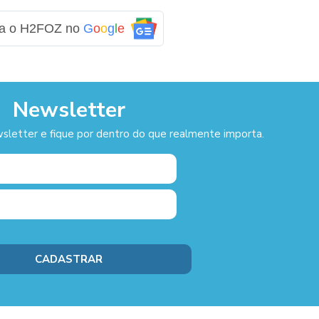
ga o H2FOZ no
G
o
o
g
l
e
Newsletter
sletter e fique por dentro do que realmente importa.