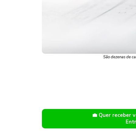
São dezenas de car
💼 Quer receber
Ent