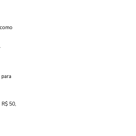
, como
r
 para
e R$ 50,