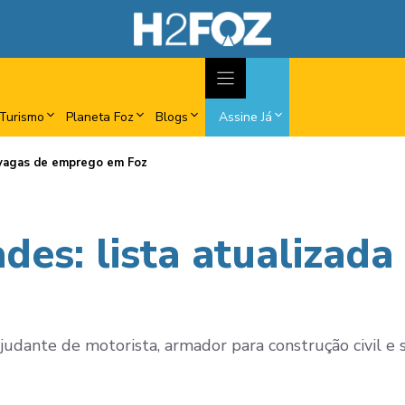
Turismo
Planeta Foz
Blogs
Assine Já
e vagas de emprego em Foz
es: lista atualizada
judante de motorista, armador para construção civil e s