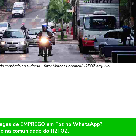
 do comércio ao turismo - foto: Marcos Labanca/H2FOZ arquivo
 vagas de EMPREGO em Foz no WhatsApp?
re na comunidade do H2FOZ.