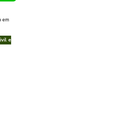
o em
vil e