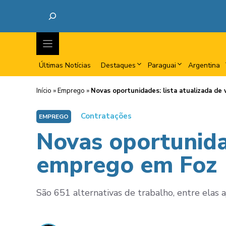
Últimas Notícias
Destaques
Paraguai
Argentina
Início
»
Emprego
»
Novas oportunidades: lista atualizada d
Contratações
EMPREGO
Novas oportunidad
emprego em Foz
São 651 alternativas de trabalho, entre elas a