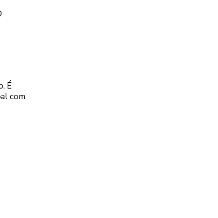
O
o. É
oal com