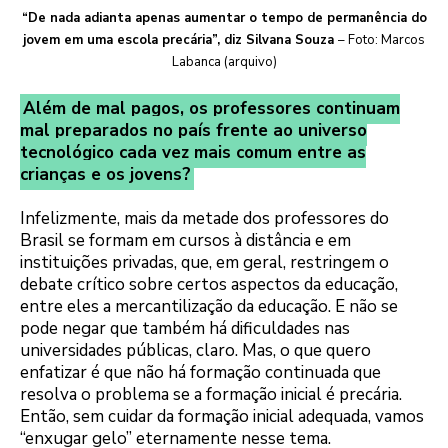
“De nada adianta apenas aumentar o tempo de permanência do
jovem em uma escola precária”, diz Silvana Souza
– Foto: Marcos
Labanca (arquivo)
Além de mal pagos, os professores continuam
mal preparados no país frente ao universo
tecnológico cada vez mais comum entre as
crianças e os jovens?
Infelizmente, mais da metade dos professores do
Brasil se formam em cursos à distância e em
instituições privadas, que, em geral, restringem o
debate crítico sobre certos aspectos da educação,
entre eles a mercantilização da educação. E não se
pode negar que também há dificuldades nas
universidades públicas, claro. Mas, o que quero
enfatizar é que não há formação continuada que
resolva o problema se a formação inicial é precária.
Então, sem cuidar da formação inicial adequada, vamos
“enxugar gelo” eternamente nesse tema.