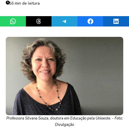
16 min de leitura
Share on WhatsApp
Share on Threads
Share on Telegram
Share on Facebook
Share 
Professora Silvana Souza, doutora em Educação pela Unioeste. - Foto:
Divulgação