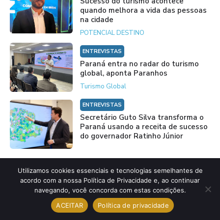
Sucesso do turismo acontece
quando melhora a vida das pessoas
na cidade
POTENCIAL DESTINO
ENTREVISTAS
Paraná entra no radar do turismo
global, aponta Paranhos
Turismo Global
ENTREVISTAS
Secretário Guto Silva transforma o
Paraná usando a receita de sucesso
do governador Ratinho Júnior
ENTREVISTAS
Utilizamos cookies essenciais e tecnologias semelhantes de
“Fenda”, primeiro álbum de Sergio
acordo com a nossa Política de Privacidade e, ao continuar
Copetti, já está disponível em
navegando, você concorda com estas condições.
plataformas
ACEITAR
Política de privacidade