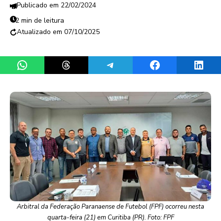
22/02/2024
2 min de leitura
07/10/2025
Share on WhatsApp
Share on Threads
Share on Telegram
Share on Facebook
Share 
Arbitral da Federação Paranaense de Futebol (FPF) ocorreu nesta
quarta-feira (21) em Curitiba (PR). Foto: FPF