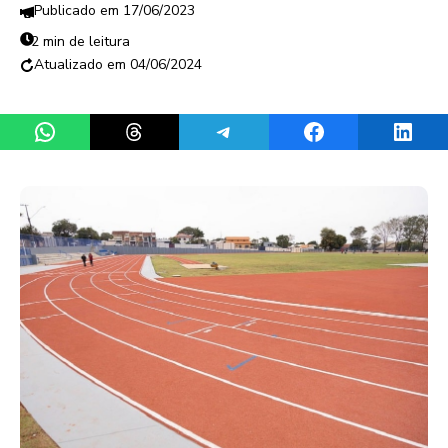
17/06/2023
2 min de leitura
04/06/2024
Share on WhatsApp
Share on Threads
Share on Telegram
Share on Facebook
Share 