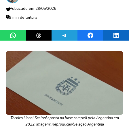
29/05/2026
2 min de leitura
Share on WhatsApp
Share on Threads
Share on Telegram
Share on Facebook
Share 
Técnico Lionel Scaloni aposta na base campeã pela Argentina em
2022. Imagem: Reprodução/Seleção Argentina