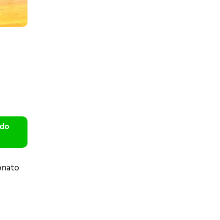
 do
onato