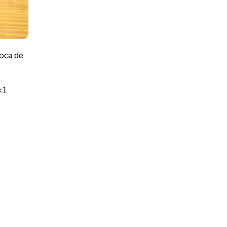
oca de
×1