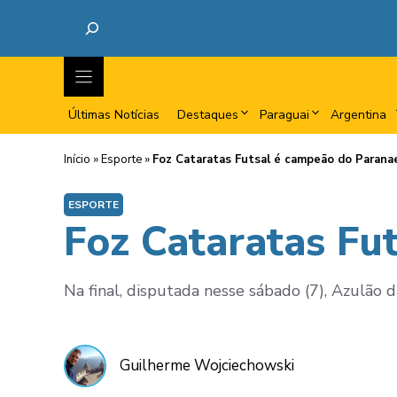
Últimas Notícias
Destaques
Paraguai
Argentina
Início
»
Esporte
»
Foz Cataratas Futsal é campeão do Paran
ESPORTE
Foz Cataratas Fu
Na final, disputada nesse sábado (7), Azulão 
Guilherme Wojciechowski