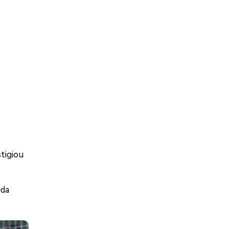
stigiou
nda