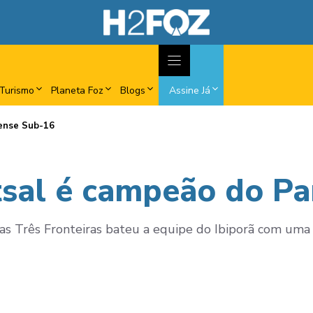
Turismo
Planeta Foz
Blogs
Assine Já
aense Sub-16
tsal é campeão do P
das Três Fronteiras bateu a equipe do Ibiporã com uma 