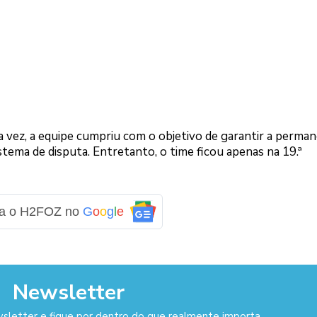
ua vez, a equipe cumpriu com o objetivo de garantir a perman
tema de disputa. Entretanto, o time ficou apenas na 19.ª
ga o H2FOZ no
G
o
o
g
l
e
Newsletter
sletter e fique por dentro do que realmente importa.