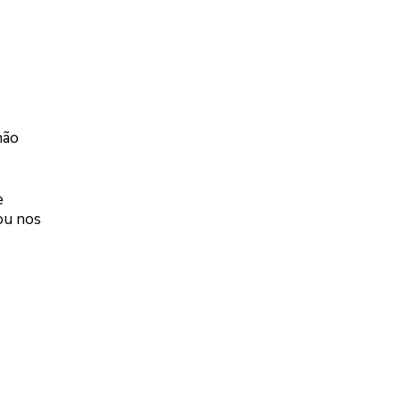
não
e
ou nos