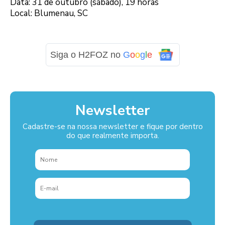
Data: 31 de outubro (sábado), 19 horas
Local: Blumenau, SC
Siga o H2FOZ no
G
o
o
g
l
e
Newsletter
Cadastre-se na nossa newsletter e fique por dentro
do que realmente importa.