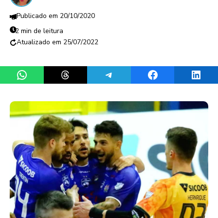
20/10/2020
2 min de leitura
25/07/2022
Share on WhatsApp
Share on Threads
Share on Telegram
Share on Facebook
Share 