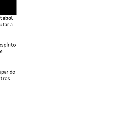
utebol
utar a
spírito
de
ipar do
utros