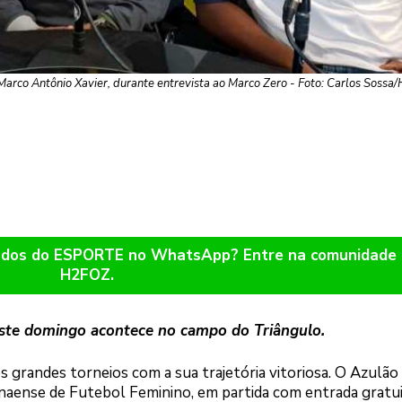
r Marco Antônio Xavier, durante entrevista ao Marco Zero - Foto: Carlos Soss
ltados do ESPORTE no WhatsApp? Entre na comunidade
H2FOZ.
este domingo acontece no campo do Triângulo.
 grandes torneios com a sua trajetória vitoriosa. O Azulão 
aense de Futebol Feminino, em partida com entrada gratui