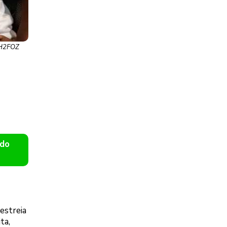
a/H2FOZ
 do
estreia
ta,