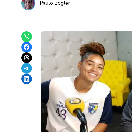
Paulo Bogler
Share on WhatsApp
Share on Facebook
Share on Threads
Share on Telegram
Share on LinkedIn