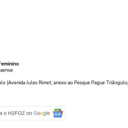
Feminino
naense
lo (Avenida Jules Rimet, anexo ao Pesque Pague Triângulo
ga o H2FOZ no
G
o
o
g
l
e