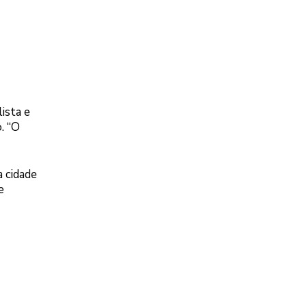
ista e
. “O
a cidade
e