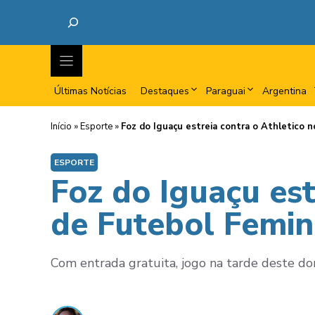
Últimas Notícias
Destaques
Paraguai
Argentina
Início
»
Esporte
»
Foz do Iguaçu estreia contra o Athletico 
ESPORTE
Foz do Iguaçu est
de Futebol Femin
Com entrada gratuita, jogo na tarde deste d