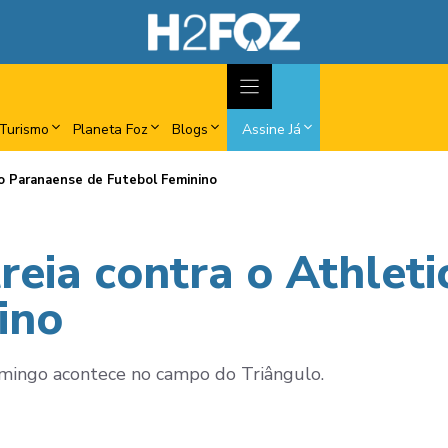
Turismo
Planeta Foz
Blogs
Assine Já
no Paranaense de Futebol Feminino
reia contra o Athlet
ino
omingo acontece no campo do Triângulo.