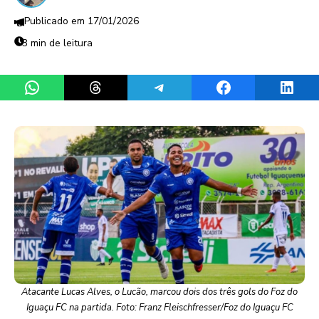
17/01/2026
3 min de leitura
Share on WhatsApp
Share on Threads
Share on Telegram
Share on Facebook
Share 
Atacante Lucas Alves, o Lucão, marcou dois dos três gols do Foz do
Iguaçu FC na partida. Foto: Franz Fleischfresser/Foz do Iguaçu FC