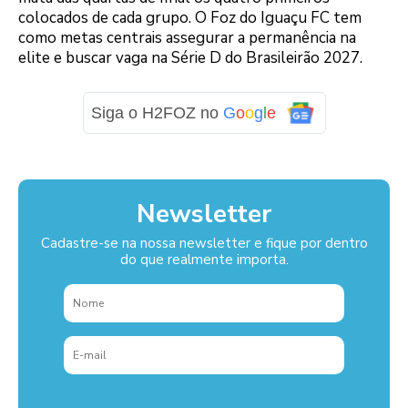
colocados de cada grupo. O Foz do Iguaçu FC tem
como metas centrais assegurar a permanência na
elite e buscar vaga na Série D do Brasileirão 2027.
Siga o H2FOZ no
G
o
o
g
l
e
Newsletter
Cadastre-se na nossa newsletter e fique por dentro
do que realmente importa.