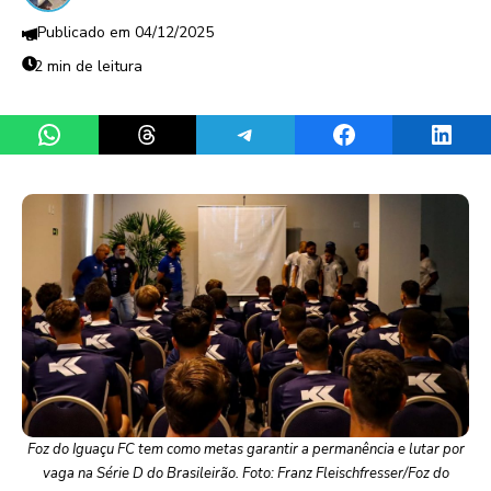
04/12/2025
2 min de leitura
Share on WhatsApp
Share on Threads
Share on Telegram
Share on Facebook
Share 
Foz do Iguaçu FC tem como metas garantir a permanência e lutar por
vaga na Série D do Brasileirão. Foto: Franz Fleischfresser/Foz do