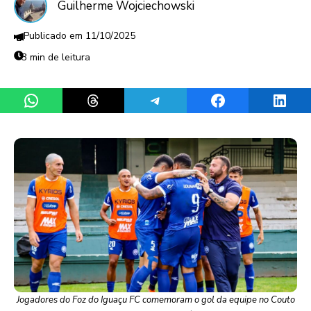
Guilherme Wojciechowski
11/10/2025
3 min de leitura
Share on WhatsApp
Share on Threads
Share on Telegram
Share on Facebook
Share 
Jogadores do Foz do Iguaçu FC comemoram o gol da equipe no Couto