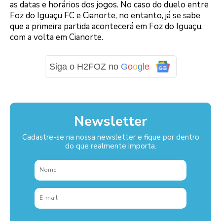
as datas e horários dos jogos. No caso do duelo entre
Foz do Iguaçu FC e Cianorte, no entanto, já se sabe
que a primeira partida acontecerá em Foz do Iguaçu,
com a volta em Cianorte.
Siga o H2FOZ no
G
o
o
g
l
e
Newsletter
Cadastre-se na nossa newsletter e fique por dentro
do que realmente importa.