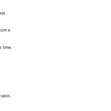
uza
 com o
 time.
rupos.