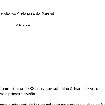
inzinho no Sudoeste do Paraná
Publicidade
Daniel Rocha
, de 38 anos, que substitui Adriano de Souza,
o à primeira divisão.
com credenciais de ter trabalhado em grandes clubes do f