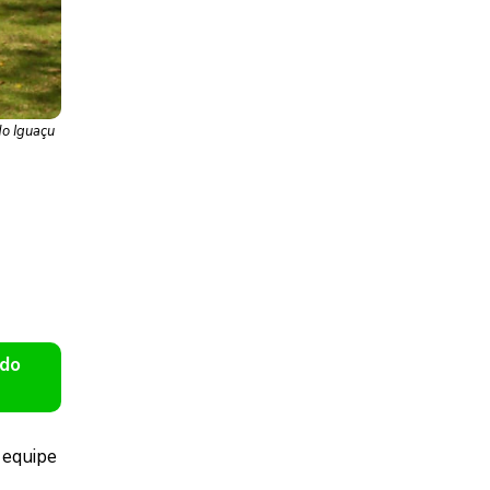
do Iguaçu
 do
 equipe