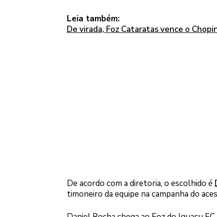
Leia também:
De virada, Foz Cataratas vence o Chop
De acordo com a diretoria, o escolhido é
timoneiro da equipe na campanha do acess
Daniel Rocha chega ao Foz do Iguaçu FC 