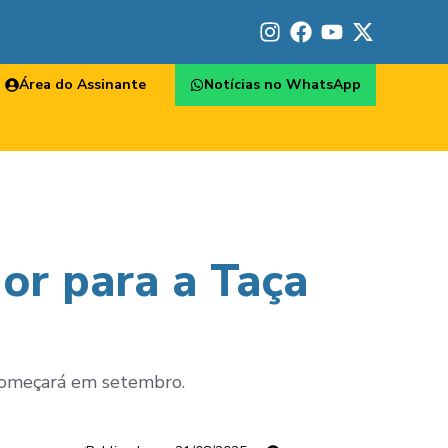
Área do Assinante
Notícias no WhatsApp
or para a Taça
 começará em setembro.