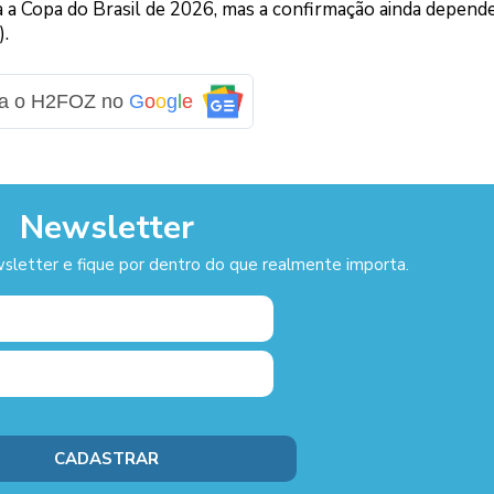
 a Copa do Brasil de 2026, mas a confirmação ainda depend
).
ga o H2FOZ no
G
o
o
g
l
e
Newsletter
sletter e fique por dentro do que realmente importa.