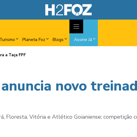
Turismo
Planeta Foz
Blogs
Assine Já
ra a Taça FPF
 anuncia novo treinad
, Floresta, Vitória e Atlético Goianiense; competição