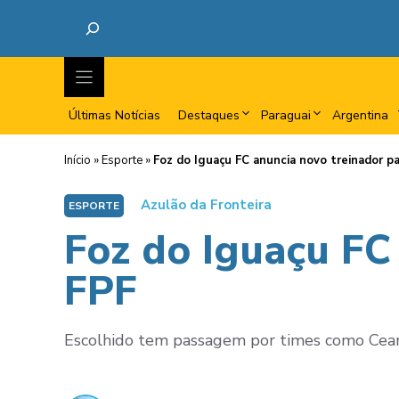
Últimas Notícias
Destaques
Paraguai
Argentina
Início
»
Esporte
»
Foz do Iguaçu FC anuncia novo treinador pa
Azulão da Fronteira
ESPORTE
Foz do Iguaçu FC
FPF
Escolhido tem passagem por times como Ceará