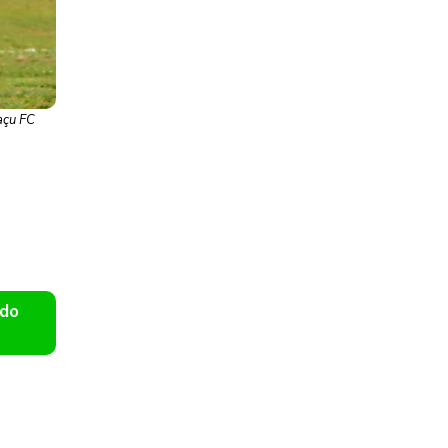
açu FC
 do