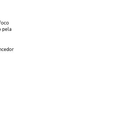
foco
o pela
ncedor