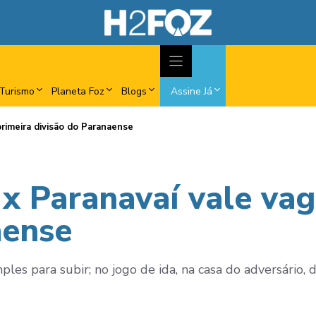
Turismo
Planeta Foz
Blogs
Assine Já
primeira divisão do Paranaense
x Paranavaí vale vag
aense
ples para subir; no jogo de ida, na casa do adversário,