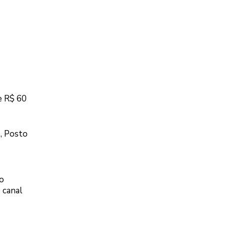
e R$ 60
o, Posto
no
 canal