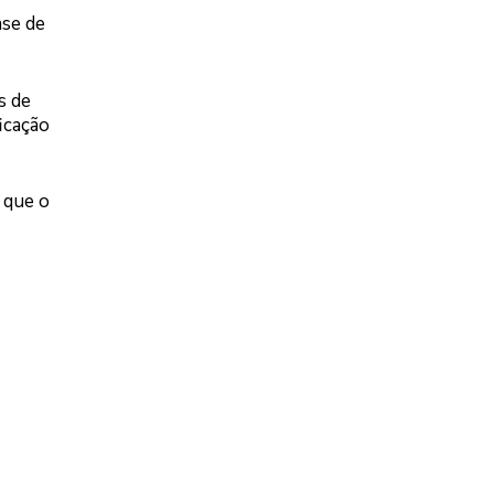
ase de
s de
ficação
 que o