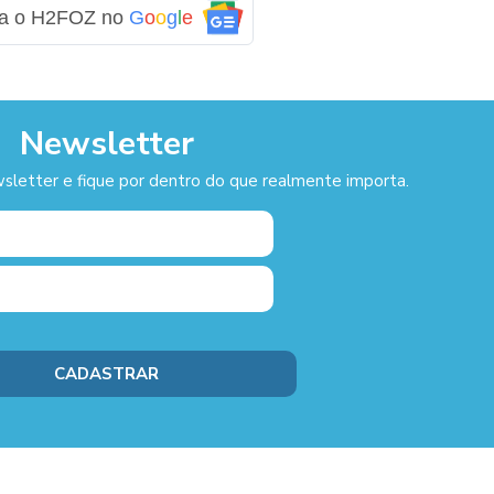
ga o H2FOZ no
G
o
o
g
l
e
Newsletter
sletter e fique por dentro do que realmente importa.