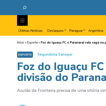
Últimas Notícias
Destaques
Paraguai
Argentina
Início
»
Esporte
»
Foz do Iguaçu FC x Paranavaí vale vaga na 
Segundona Sanepar
ESPORTE
Foz do Iguaçu FC 
divisão do Paran
Azulão da Fronteira precisa de uma vitória sim