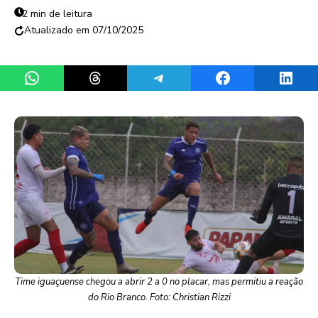
2 min de leitura
07/10/2025
Share on WhatsApp
Share on Threads
Share on Telegram
Share on Facebook
Share 
Time iguaçuense chegou a abrir 2 a 0 no placar, mas permitiu a reação
do Rio Branco. Foto: Christian Rizzi