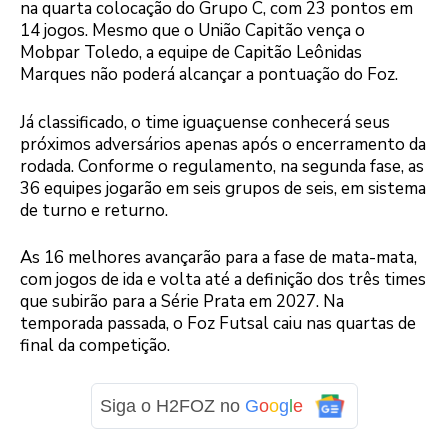
na quarta colocação do Grupo C, com 23 pontos em
14 jogos. Mesmo que o União Capitão vença o
Mobpar Toledo, a equipe de Capitão Leônidas
Marques não poderá alcançar a pontuação do Foz.
Já classificado, o time iguaçuense conhecerá seus
próximos adversários apenas após o encerramento da
rodada. Conforme o regulamento, na segunda fase, as
36 equipes jogarão em seis grupos de seis, em sistema
de turno e returno.
As 16 melhores avançarão para a fase de mata-mata,
com jogos de ida e volta até a definição dos três times
que subirão para a Série Prata em 2027. Na
temporada passada, o Foz Futsal caiu nas quartas de
final da competição.
Siga o H2FOZ no
G
o
o
g
l
e