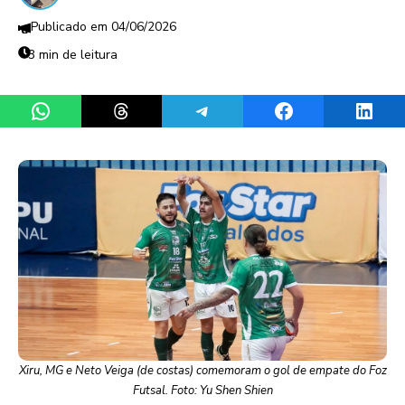
04/06/2026
3 min de leitura
Share on WhatsApp
Share on Threads
Share on Telegram
Share on Facebook
Share 
Xiru, MG e Neto Veiga (de costas) comemoram o gol de empate do Foz
Futsal. Foto: Yu Shen Shien