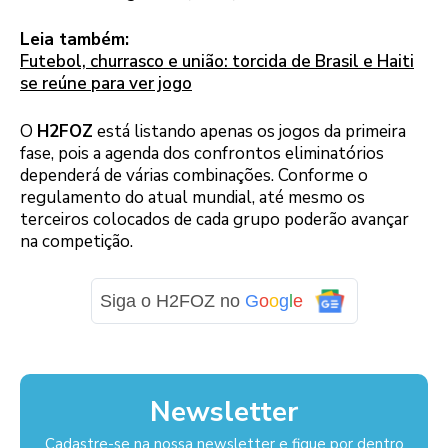
Leia também:
Futebol, churrasco e união: torcida de Brasil e Haiti
se reúne para ver jogo
O
H2FOZ
está listando apenas os jogos da primeira
fase, pois a agenda dos confrontos eliminatórios
dependerá de várias combinações. Conforme o
regulamento do atual mundial, até mesmo os
terceiros colocados de cada grupo poderão avançar
na competição.
Siga o H2FOZ no
G
o
o
g
l
e
Newsletter
Cadastre-se na nossa newsletter e fique por dentro