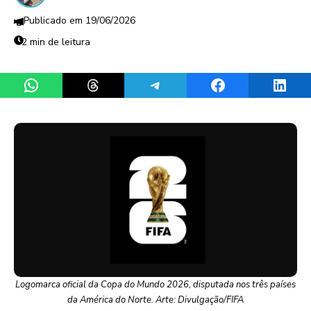
19/06/2026
2 min de leitura
Share on WhatsApp
Share on Threads
Share on Telegram
Share on Facebook
Share 
Logomarca oficial da Copa do Mundo 2026, disputada nos três países
da América do Norte. Arte: Divulgação/FIFA