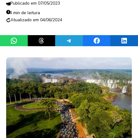
07/05/2023
4 min de leitura
04/06/2024
Share on WhatsApp
Share on Threads
Share on Telegram
Share on Facebook
Share 