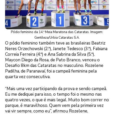
Pódio feminino da 14.ª Meia Maratona das Cataratas. Imagem:
Gentileza/Urbia Cataratas S.A.
O pódio feminino também teve as brasileiras Beatriz
Neres Orzechowski (2.ª), Janete Tedesco (3.ª), Fabiana
Correia Ferreira (4.ª) e Ana Sabrina da Silva (5.ª).
Maycon Diego da Rosa, de Pato Branco, venceu o
Desafio 8km das Cataratas no masculino. Rozelene
Padilha, de Paranavaí, foi a campeã feminina pela
quarta vez consecutiva.
“Mais uma vez participando da prova e sendo campeã.
Eu me dediquei para isso, o tempo foi o mesmo nas
quatro vezes, o que é mais legal. Muito bom correr no
parque, é maravilhoso. Quem vem pela primeira vez
vai vir sempre, como eu”, afirmou Rozelene,