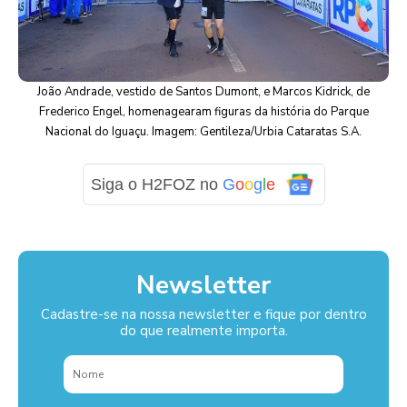
João Andrade, vestido de Santos Dumont, e Marcos Kidrick, de
Frederico Engel, homenagearam figuras da história do Parque
Nacional do Iguaçu. Imagem: Gentileza/Urbia Cataratas S.A.
Siga o H2FOZ no
G
o
o
g
l
e
Newsletter
Cadastre-se na nossa newsletter e fique por dentro
do que realmente importa.