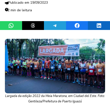
19/09/2023
2 min de leitura
Share on WhatsApp
Share on Threads
Share on Telegram
Share on Facebook
Share 
Largada da edição 2022 da Meia Maratona, em Ciudad del Este. Foto:
Gentileza/Prefeitura de Puerto Iguazú