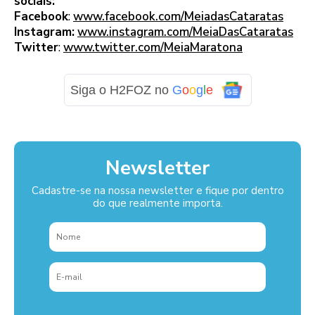
sociais:
Facebook
:
www.facebook.com/MeiadasCataratas
Instagram:
www.instagram.com/MeiaDasCataratas
Twitter
:
www.twitter.com/MeiaMaratona
Siga o H2FOZ no
G
o
o
g
l
e
Newsletter
Cadastre-se na nossa newsletter e fique por dentro
do que realmente importa.