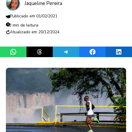
Jaqueline Pereira
01/02/2021
3 min de leitura
20/12/2024
Share on WhatsApp
Share on Threads
Share on Telegram
Share on Facebook
Share 