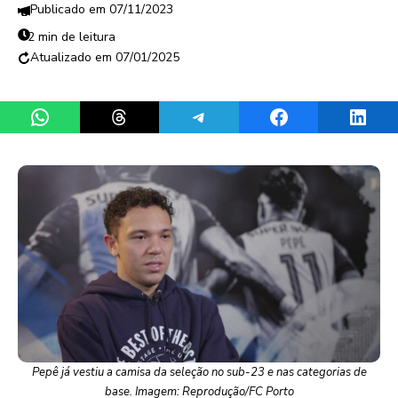
07/11/2023
2 min de leitura
07/01/2025
Share on WhatsApp
Share on Threads
Share on Telegram
Share on Facebook
Share 
Pepê já vestiu a camisa da seleção no sub-23 e nas categorias de
base. Imagem: Reprodução/FC Porto