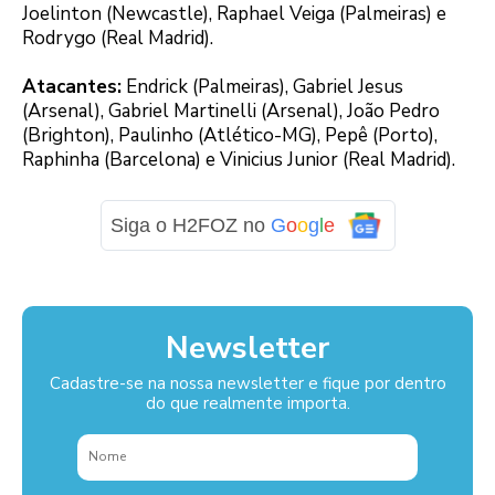
Joelinton (Newcastle), Raphael Veiga (Palmeiras) e
Rodrygo (Real Madrid).
Atacantes:
Endrick (Palmeiras), Gabriel Jesus
(Arsenal), Gabriel Martinelli (Arsenal), João Pedro
(Brighton), Paulinho (Atlético-MG), Pepê (Porto),
Raphinha (Barcelona) e Vinicius Junior (Real Madrid).
Siga o H2FOZ no
G
o
o
g
l
e
Newsletter
Cadastre-se na nossa newsletter e fique por dentro
do que realmente importa.