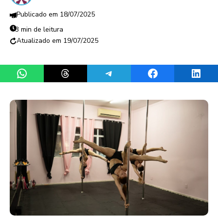
18/07/2025
3 min de leitura
19/07/2025
Share on WhatsApp
Share on Threads
Share on Telegram
Share on Facebook
Share 