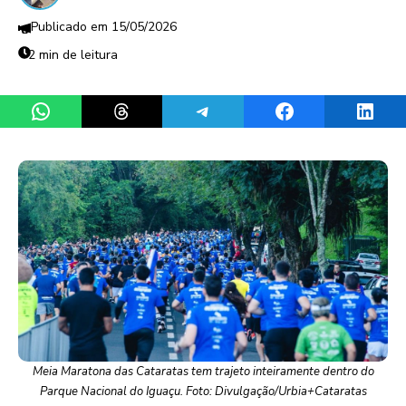
15/05/2026
2 min de leitura
Share on WhatsApp
Share on Threads
Share on Telegram
Share on Facebook
Share 
Meia Maratona das Cataratas tem trajeto inteiramente dentro do
Parque Nacional do Iguaçu. Foto: Divulgação/Urbia+Cataratas