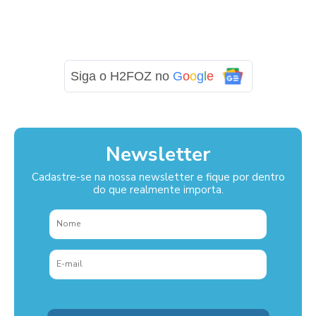
Siga o H2FOZ no
G
o
o
g
l
e
Newsletter
Cadastre-se na nossa newsletter e fique por dentro
do que realmente importa.