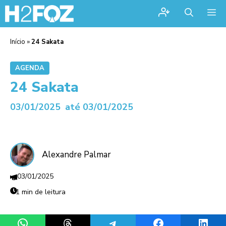
Me
Início
»
24 Sakata
AGENDA
24 Sakata
03/01/2025
até 03/01/2025
Alexandre Palmar
03/01/2025
1 min de leitura
Share on WhatsApp
Share on Threads
Share on Telegram
Share on Facebook
Share 