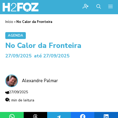
Me
Início
»
No Calor da Fronteira
AGENDA
No Calor da Fronteira
27/09/2025
até 27/09/2025
Alexandre Palmar
27/09/2025
1 min de leitura
Share on WhatsApp
Share on Threads
Share on Telegram
Share on Facebook
Share 