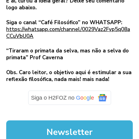
E aí, curtiu a ideia geral? Deixe seu comentário
logo abaixo.
Siga o canal “Café Filosófico” no WHATSAPP:
https://whatsapp.com/channel/0029Vaz2Fyp5q08a
CCuVbU0A
“Tiraram o primata da selva, mas não a selva do
primata” Prof Caverna
Obs. Caro leitor, o objetivo aqui é estimular a sua
reflexão filosófica, nada mais! mais nada!
Siga o H2FOZ no
G
o
o
g
l
e
Newsletter