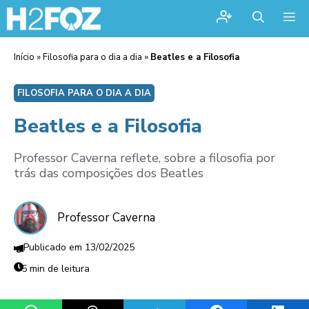
Me
Início
»
Filosofia para o dia a dia
»
Beatles e a Filosofia
FILOSOFIA PARA O DIA A DIA
Beatles e a Filosofia
Professor Caverna reflete, sobre a filosofia por
trás das composições dos Beatles
Professor Caverna
13/02/2025
5 min de leitura
Share on WhatsApp
Share on Threads
Share on Telegram
Share on Facebook
Share 