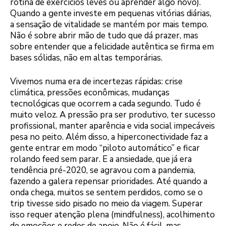
rotina de exercícios leves ou aprender algo novo).
Quando a gente investe em pequenas vitórias diárias,
a sensação de vitalidade se mantém por mais tempo.
Não é sobre abrir mão de tudo que dá prazer, mas
sobre entender que a felicidade autêntica se firma em
bases sólidas, não em altas temporárias.
Vivemos numa era de incertezas rápidas: crise
climática, pressões econômicas, mudanças
tecnológicas que ocorrem a cada segundo. Tudo é
muito veloz. A pressão pra ser produtivo, ter sucesso
profissional, manter aparência e vida social impecáveis
pesa no peito. Além disso, a hiperconectividade faz a
gente entrar em modo “piloto automático” e ficar
rolando feed sem parar. E a ansiedade, que já era
tendência pré-2020, se agravou com a pandemia,
fazendo a galera repensar prioridades. Até quando a
onda chega, muitos se sentem perdidos, como se o
trip tivesse sido pisado no meio da viagem. Superar
isso requer atenção plena (mindfulness), acolhimento
de emoções e redes de apoio. Não é fácil, mas