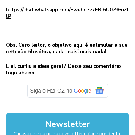
https://chat.whatsapp.com/Ewehn3zxEBr6U0z96uZl
lP
–
Obs. Caro leitor, o objetivo aqui é estimular a sua
reflexão filosófica, nada mais! mais nada!
E aí, curtiu a ideia geral? Deixe seu comentário
logo abaixo.
Siga o H2FOZ no
G
o
o
g
l
e
Newsletter
Cadastre-se na nossa newsletter e fique por dentro