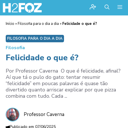
Me
Início
»
Filosofia para o dia a dia
»
Felicidade o que é?
FILOSOFIA PARA O DIA A DIA
Filosofia
Felicidade o que é?
Por Professor Caverna O que é felicidade, afinal?
Aí que tá o pulo do gato: tentar resumir
“felicidade” em poucas palavras é quase tão
divertido quanto arriscar explicar por que pizza
combina com tudo. Cada ...
Professor Caverna
07/06/2025