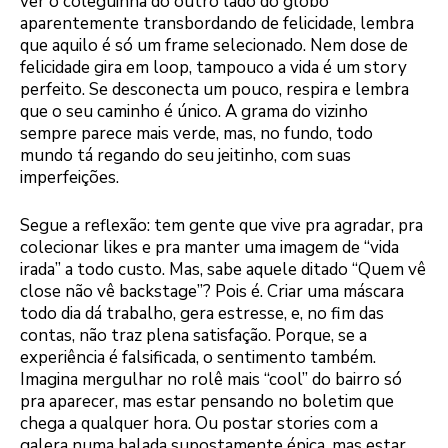
ver o coleguinha do outro lado do globo
aparentemente transbordando de felicidade, lembra
que aquilo é só um frame selecionado. Nem dose de
felicidade gira em loop, tampouco a vida é um story
perfeito. Se desconecta um pouco, respira e lembra
que o seu caminho é único. A grama do vizinho
sempre parece mais verde, mas, no fundo, todo
mundo tá regando do seu jeitinho, com suas
imperfeições.
Segue a reflexão: tem gente que vive pra agradar, pra
colecionar likes e pra manter uma imagem de “vida
irada” a todo custo. Mas, sabe aquele ditado “Quem vê
close não vê backstage”? Pois é. Criar uma máscara
todo dia dá trabalho, gera estresse, e, no fim das
contas, não traz plena satisfação. Porque, se a
experiência é falsificada, o sentimento também.
Imagina mergulhar no rolê mais “cool” do bairro só
pra aparecer, mas estar pensando no boletim que
chega a qualquer hora. Ou postar stories com a
galera numa balada supostamente épica, mas estar