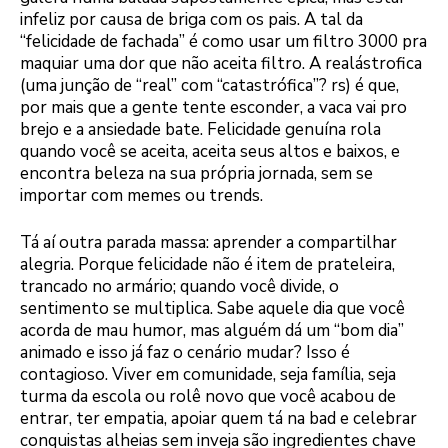
infeliz por causa de briga com os pais. A tal da
“felicidade de fachada” é como usar um filtro 3000 pra
maquiar uma dor que não aceita filtro. A realástrofica
(uma junção de “real” com “catastrófica”? rs) é que,
por mais que a gente tente esconder, a vaca vai pro
brejo e a ansiedade bate. Felicidade genuína rola
quando você se aceita, aceita seus altos e baixos, e
encontra beleza na sua própria jornada, sem se
importar com memes ou trends.
Tá aí outra parada massa: aprender a compartilhar
alegria. Porque felicidade não é item de prateleira,
trancado no armário; quando você divide, o
sentimento se multiplica. Sabe aquele dia que você
acorda de mau humor, mas alguém dá um “bom dia”
animado e isso já faz o cenário mudar? Isso é
contagioso. Viver em comunidade, seja família, seja
turma da escola ou rolê novo que você acabou de
entrar, ter empatia, apoiar quem tá na bad e celebrar
conquistas alheias sem inveja são ingredientes chave