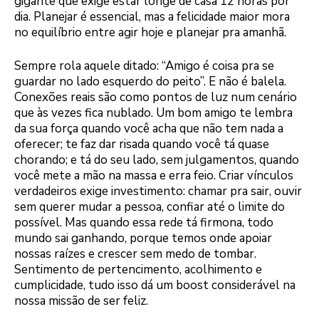
gigante que exige estar longe de casa 12 horas por
dia. Planejar é essencial, mas a felicidade maior mora
no equilíbrio entre agir hoje e planejar pra amanhã.
Sempre rola aquele ditado: “Amigo é coisa pra se
guardar no lado esquerdo do peito”. E não é balela.
Conexões reais são como pontos de luz num cenário
que às vezes fica nublado. Um bom amigo te lembra
da sua força quando você acha que não tem nada a
oferecer; te faz dar risada quando você tá quase
chorando; e tá do seu lado, sem julgamentos, quando
você mete a mão na massa e erra feio. Criar vínculos
verdadeiros exige investimento: chamar pra sair, ouvir
sem querer mudar a pessoa, confiar até o limite do
possível. Mas quando essa rede tá firmona, todo
mundo sai ganhando, porque temos onde apoiar
nossas raízes e crescer sem medo de tombar.
Sentimento de pertencimento, acolhimento e
cumplicidade, tudo isso dá um boost considerável na
nossa missão de ser feliz.