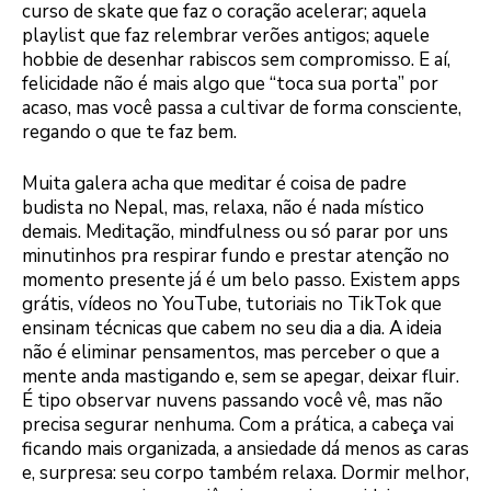
curso de skate que faz o coração acelerar; aquela
playlist que faz relembrar verões antigos; aquele
hobbie de desenhar rabiscos sem compromisso. E aí,
felicidade não é mais algo que “toca sua porta” por
acaso, mas você passa a cultivar de forma consciente,
regando o que te faz bem.
Muita galera acha que meditar é coisa de padre
budista no Nepal, mas, relaxa, não é nada místico
demais. Meditação, mindfulness ou só parar por uns
minutinhos pra respirar fundo e prestar atenção no
momento presente já é um belo passo. Existem apps
grátis, vídeos no YouTube, tutoriais no TikTok que
ensinam técnicas que cabem no seu dia a dia. A ideia
não é eliminar pensamentos, mas perceber o que a
mente anda mastigando e, sem se apegar, deixar fluir.
É tipo observar nuvens passando você vê, mas não
precisa segurar nenhuma. Com a prática, a cabeça vai
ficando mais organizada, a ansiedade dá menos as caras
e, surpresa: seu corpo também relaxa. Dormir melhor,