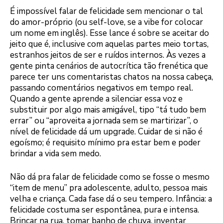
É impossível falar de felicidade sem mencionar o tal
do amor-próprio (ou self-love, se a vibe for colocar
um nome em inglês). Esse lance é sobre se aceitar do
jeito que é, inclusive com aquelas partes meio tortas,
estranhos jeitos de ser e ruídos internos. Às vezes a
gente pinta cenários de autocrítica tão frenética que
parece ter uns comentaristas chatos na nossa cabeça,
passando comentários negativos em tempo real.
Quando a gente aprende a silenciar essa voz e
substituir por algo mais amigável, tipo “tá tudo bem
errar” ou “aproveita a jornada sem se martirizar”, o
nível de felicidade dá um upgrade. Cuidar de si não é
egoísmo; é requisito mínimo pra estar bem e poder
brindar a vida sem medo.
Não dá pra falar de felicidade como se fosse o mesmo
“item de menu” pra adolescente, adulto, pessoa mais
velha e criança. Cada fase dá o seu tempero. Infância: a
felicidade costuma ser espontânea, pura e intensa.
Brincar na rua, tomar banho de chuva, inventar