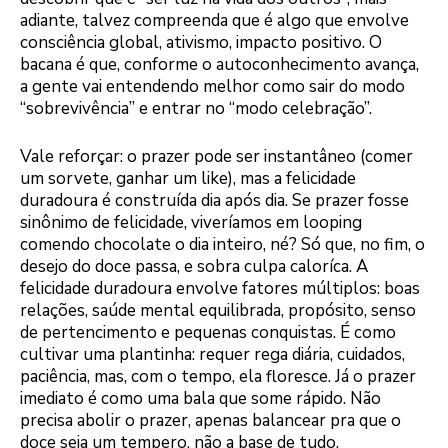
adiante, talvez compreenda que é algo que envolve
consciência global, ativismo, impacto positivo. O
bacana é que, conforme o autoconhecimento avança,
a gente vai entendendo melhor como sair do modo
“sobrevivência” e entrar no “modo celebração”.
Vale reforçar: o prazer pode ser instantâneo (comer
um sorvete, ganhar um like), mas a felicidade
duradoura é construída dia após dia. Se prazer fosse
sinônimo de felicidade, viveríamos em looping
comendo chocolate o dia inteiro, né? Só que, no fim, o
desejo do doce passa, e sobra culpa caloríca. A
felicidade duradoura envolve fatores múltiplos: boas
relações, saúde mental equilibrada, propósito, senso
de pertencimento e pequenas conquistas. É como
cultivar uma plantinha: requer rega diária, cuidados,
paciência, mas, com o tempo, ela floresce. Já o prazer
imediato é como uma bala que some rápido. Não
precisa abolir o prazer, apenas balancear pra que o
doce seja um tempero, não a base de tudo.