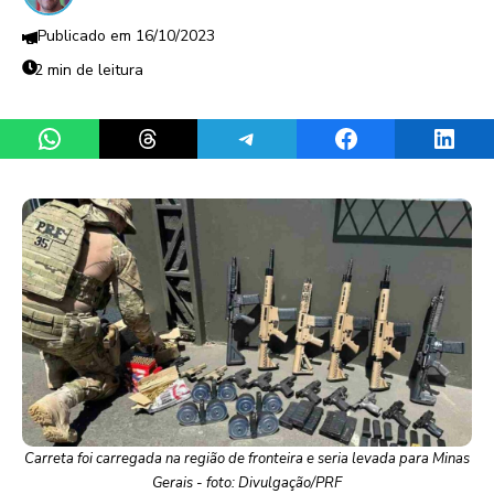
16/10/2023
2 min de leitura
Share on WhatsApp
Share on Threads
Share on Telegram
Share on Facebook
Share 
Carreta foi carregada na região de fronteira e seria levada para Minas
Gerais - foto: Divulgação/PRF