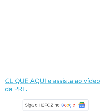
CLIQUE AQUI e assista ao vídeo
da PRF
.
Siga o H2FOZ no
G
o
o
g
l
e