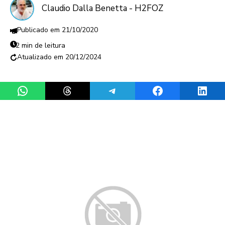
Claudio Dalla Benetta - H2FOZ
21/10/2020
2 min de leitura
20/12/2024
Share on WhatsApp
Share on Threads
Share on Telegram
Share on Facebook
Share 