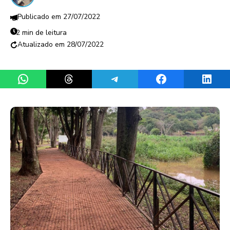
27/07/2022
2 min de leitura
28/07/2022
Share on WhatsApp
Share on Threads
Share on Telegram
Share on Facebook
Share 