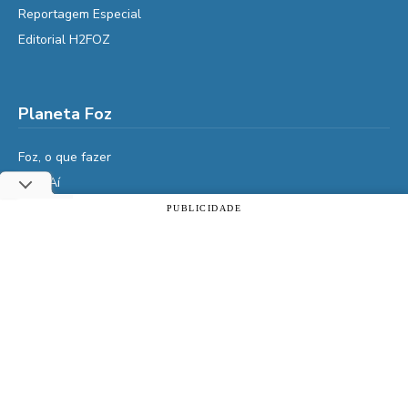
Reportagem Especial
Editorial H2FOZ
Planeta Foz
Foz, o que fazer
Diga Aí
É da Vida
PUBLICIDADE
Utilizamos cookies essenciais e tecnologias semelhantes de
Vidas do Iguaçu
acordo com a nossa Política de Privacidade e, ao continuar
navegando, você concorda com estas condições.
História
Cultura
ACEITAR
Política de privacidade
Veja também
Assine | PIX