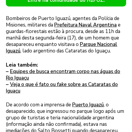
Entre na comunidade do H2FOZ.
Bombeiros de Puerto Iguazú, agentes da Polícia de
Misiones, militares da
Prefeitura Naval Argentina
e
guardas-florestais estão à procura, desde as 11h da
manhã desta segunda-feira (17), de um homem que
desapareceu enquanto visitava o
Parque Nacional
Iguazú
, lado argentino das Cataratas do Iguaçu.
Leia também:
–
Equipes de busca encontram corpo nas águas do
Rio Iguaçu
–
Veja o que é fato ou
fake
sobre as Cataratas do
Iguaçu
De acordo com a imprensa de
Puerto Iguazú
, o
desaparecido, que ingressou no parque logo após um
grupo de turistas e teria nacionalidade argentina
(informação ainda não confirmada), estava nas
imediações do Salto Bossetti quando desapareceu.