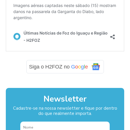
Siga o H2FOZ no
G
o
o
g
l
e
Newsletter
Cadastre-se na nossa newsletter e fique por dentro
do que realmente importa.