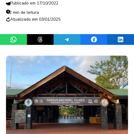
17/10/2022
2 min de leitura
03/01/2025
Share on WhatsApp
Share on Threads
Share on Telegram
Share on Facebook
Share 