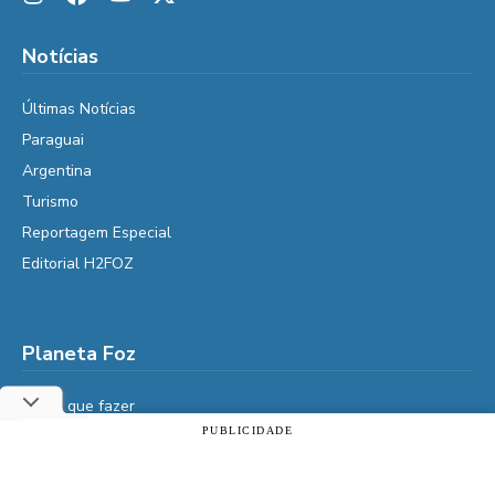
Notícias
Últimas Notícias
Paraguai
Argentina
Turismo
Reportagem Especial
Editorial H2FOZ
Planeta Foz
Foz, o que fazer
PUBLICIDADE
Diga Aí
Utilizamos cookies essenciais e tecnologias semelhantes de
É da Vida
acordo com a nossa Política de Privacidade e, ao continuar
navegando, você concorda com estas condições.