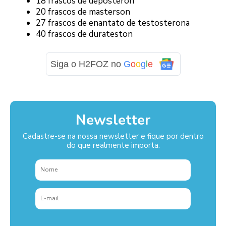
18 frascos de deposteron
20 frascos de masterson
27 frascos de enantato de testosterona
40 frascos de durateston
Siga o H2FOZ no
G
o
o
g
l
e
Newsletter
Cadastre-se na nossa newsletter e fique por dentro
do que realmente importa.