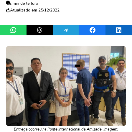
2 min de leitura
25/12/2022
Share on WhatsApp
Share on Threads
Share on Telegram
Share on Facebook
Share 
Entrega ocorreu na Ponte Internacional da Amizade. Imagem: