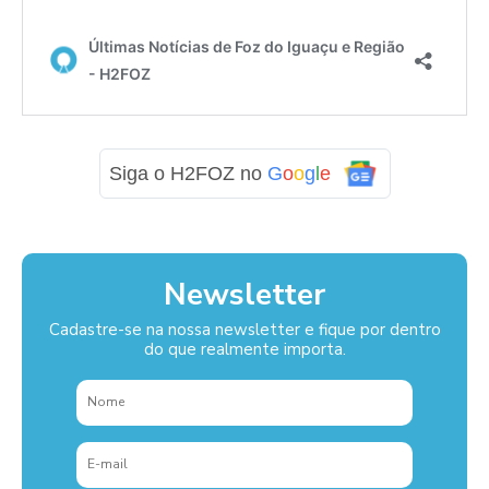
Siga o H2FOZ no
G
o
o
g
l
e
Newsletter
Cadastre-se na nossa newsletter e fique por dentro
do que realmente importa.