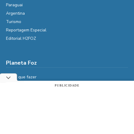
Paraguai
Argentina
Turismo
Reportagem Especial
Editorial H2FOZ
Planeta Foz
Foz, o que fazer
Diga Aí
PUBLICIDADE
Utilizamos cookies essenciais e tecnologias semelhantes de
É da Vida
acordo com a nossa Política de Privacidade e, ao continuar
navegando, você concorda com estas condições.
Vidas do Iguaçu
História
ACEITAR
Política de privacidade
Cultura