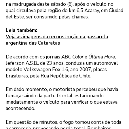
na madrugada deste sábado (6), após o veículo no
qual circulava pela região do km 6,5 Acaray, em Ciudad
del Este, ser consumido pelas chamas.
Leia também:
Veja as imagens da reconstrução da passarela
argentina das Cataratas
De acordo com os jornais
ABC Color
e
Última Hora
,
Jeferson A.S.B., de 23 anos, conduzia um automóvel
modelo Volkswagen Fox 1.6, ano 2007, placas
brasileiras, pela Rua República de Chile.
Em dado momento, o motorista percebeu que havia
fumaça saindo da parte frontal, estacionando
imediatamente o veículo para verificar o que estava
acontecendo.
Em questão de minutos, o fogo tomou conta de toda
a carroceria, provocando perda total. Bombeiros