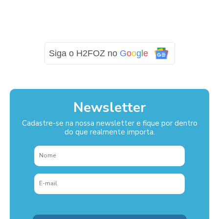
Siga o H2FOZ no
G
o
o
g
l
e
Newsletter
Cadastre-se na nossa newsletter e fique por dentro
do que realmente importa.