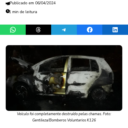
06/04/2024
1 min de leitura
Share on WhatsApp
Share on Threads
Share on Telegram
Share on Facebook
Share 
Veículo foi completamente destruído pelas chamas. Foto:
Gentileza/Bomberos Voluntarios K126