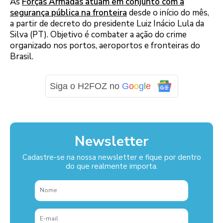
As
Forças Armadas atuam em conjunto com a
segurança pública na fronteira
desde o início do mês,
a partir de decreto do presidente Luiz Inácio Lula da
Silva (PT). Objetivo é combater a ação do crime
organizado nos portos, aeroportos e fronteiras do
Brasil.
Siga o H2FOZ no
G
o
o
g
l
e
Newsletter
Cadastre-se na nossa newsletter e fique por dentro
do que realmente importa.