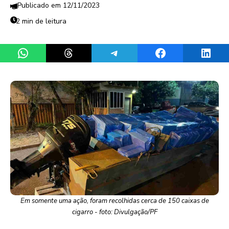
12/11/2023
2 min de leitura
Share on WhatsApp
Share on Threads
Share on Telegram
Share on Facebook
Share 
Em somente uma ação, foram recolhidas cerca de 150 caixas de
cigarro - foto: Divulgação/PF