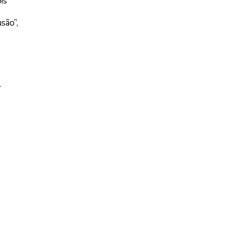
is
são”,
.