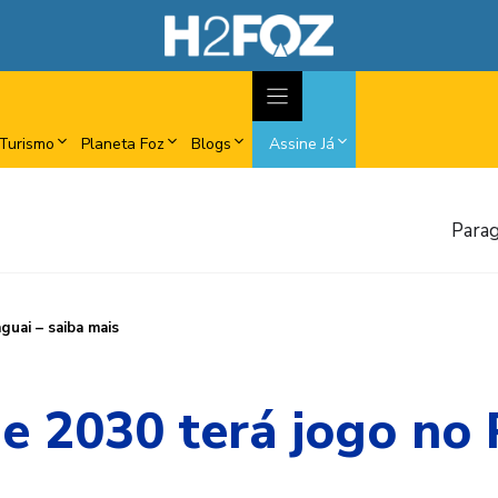
Turismo
Planeta Foz
Blogs
Assine Já
Parag
uai – saiba mais
 2030 terá jogo no P