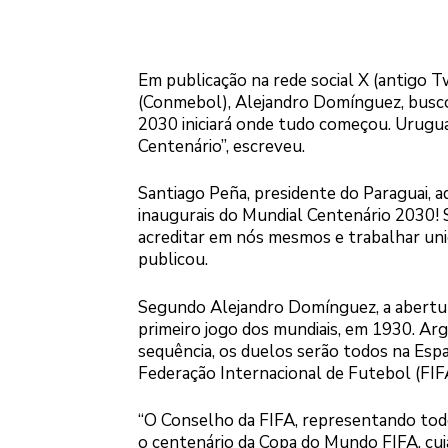
Em publicação na rede social X (antigo 
(Conmebol), Alejandro Domínguez, busco
2030 iniciará onde tudo começou. Uruguai
Centenário”, escreveu.
Santiago Peña, presidente do Paraguai, 
inaugurais do Mundial Centenário 2030! 
acreditar em nós mesmos e trabalhar unid
publicou.
Segundo Alejandro Domínguez, a abertur
primeiro jogo dos mundiais, em 1930. Ar
sequência, os duelos serão todos na Espa
Federação Internacional de Futebol (FIFA
“O Conselho da FIFA, representando to
o centenário da Copa do Mundo FIFA, cuja