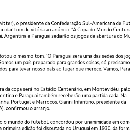
Twitter), o presidente da Confederação Sul-Americana de Fu
u dar tom de vitória ao anúncio. “A Copa do Mundo Centen
, Argentina e Paraguai sediarão os jogos de abertura do M
adotou o mesmo tom. “O Paraguai será uma das sedes dos jo
Somos um país preparado para grandes coisas, só precisamo
os para levar nosso país ao lugar que merece. Vamos, Parag
a da copa será no Estádio Centenário, em Montevidéu, pal
gentina e Paraguai também receberão uma partida cada. Na
nha, Portugal e Marrocos. Gianni Infantino, presidente da
), confirmou o arranjo.
do o mundo do futebol, concordou por unanimidade em co
 primeira edição foi disputada no Uruguai em 1930, da form