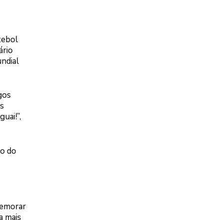
tebol
ário
undial
gos
s
uai!”,
co do
memorar
a mais