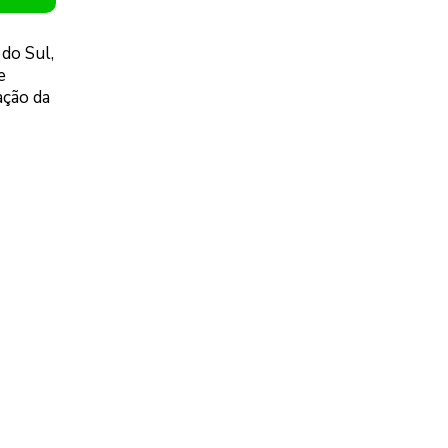
do Sul,
e
ação da