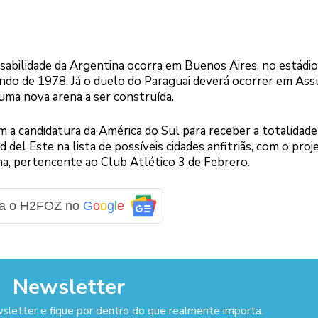
sabilidade da Argentina ocorra em Buenos Aires, no estádio
undo de 1978. Já o duelo do Paraguai deverá ocorrer em Ass
ma nova arena a ser construída.
m a candidatura da América do Sul para receber a totalidade
 del Este na lista de possíveis cidades anfitriãs, com o proj
a, pertencente ao Club Atlético 3 de Febrero.
ga o H2FOZ no
G
o
o
g
l
e
Newsletter
sletter e fique por dentro do que realmente importa.