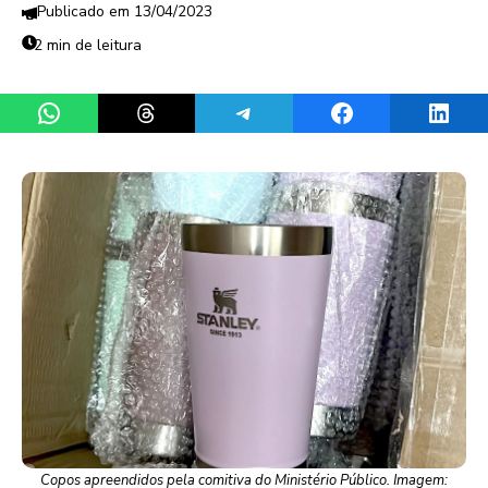
13/04/2023
2 min de leitura
Share on WhatsApp
Share on Threads
Share on Telegram
Share on Facebook
Share 
Copos apreendidos pela comitiva do Ministério Público. Imagem: