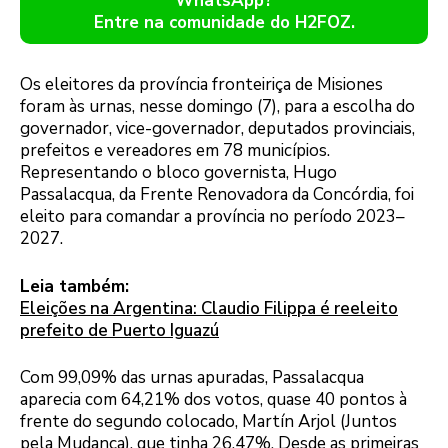
WhatsApp?
Entre na comunidade do H2FOZ.
Os eleitores da província fronteiriça de Misiones
foram às urnas, nesse domingo (7), para a escolha do
governador, vice-governador, deputados provinciais,
prefeitos e vereadores em 78 municípios.
Representando o bloco governista, Hugo
Passalacqua, da Frente Renovadora da Concórdia, foi
eleito para comandar a província no período 2023–
2027.
Leia também:
Eleições na Argentina: Claudio Filippa é reeleito
prefeito de Puerto Iguazú
Com 99,09% das urnas apuradas, Passalacqua
aparecia com 64,21% dos votos, quase 40 pontos à
frente do segundo colocado, Martín Arjol (Juntos
pela Mudança), que tinha 26,47%. Desde as primeiras