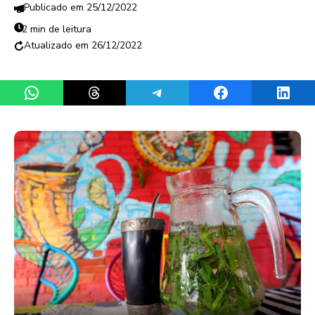
25/12/2022
2 min de leitura
26/12/2022
Share on WhatsApp
Share on Threads
Share on Telegram
Share on Facebook
Share 