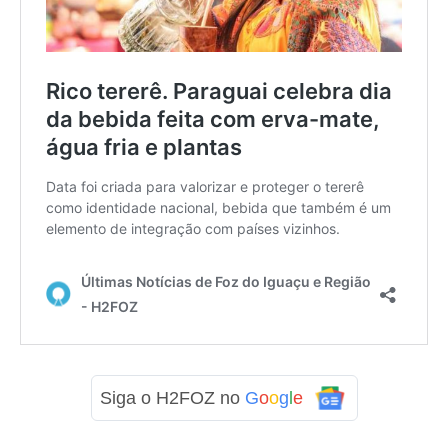
Siga o H2FOZ no
G
o
o
g
l
e