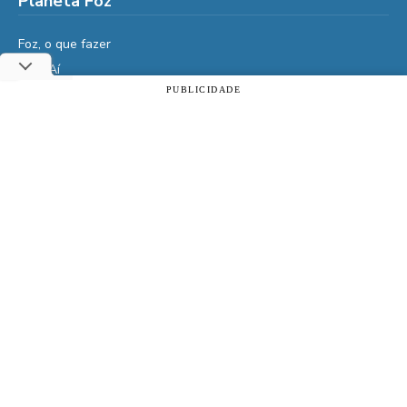
Planeta Foz
Foz, o que fazer
Diga Aí
PUBLICIDADE
É da Vida
Utilizamos cookies essenciais e tecnologias semelhantes de
Vidas do Iguaçu
acordo com a nossa Política de Privacidade e, ao continuar
navegando, você concorda com estas condições.
História
ACEITAR
Política de privacidade
Cultura
Veja também
Assine | PIX
Assine | Cartão de crédito
Doe qualquer valor
Clube de Vantagens
Atrativos