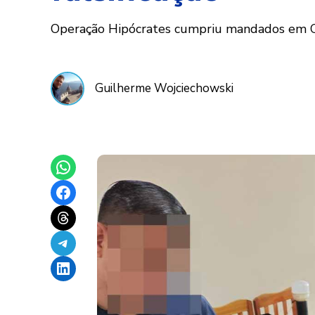
Operação Hipócrates cumpriu mandados em Ciud
Guilherme Wojciechowski
Share on WhatsApp
Share on Facebook
Share on Threads
Share on Telegram
Share on LinkedIn