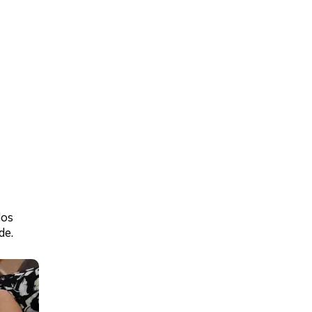
dos
de.