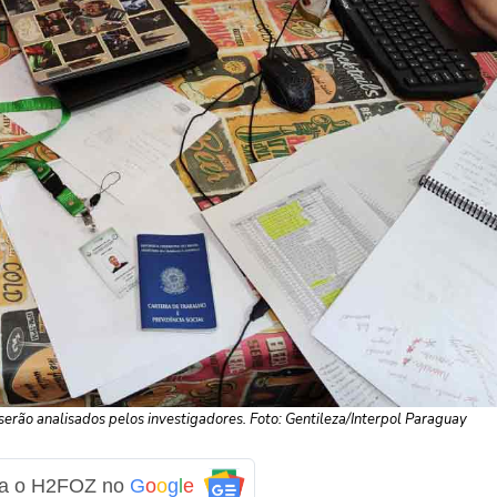
serão analisados pelos investigadores. Foto: Gentileza/Interpol Paraguay
ga o H2FOZ no
G
o
o
g
l
e