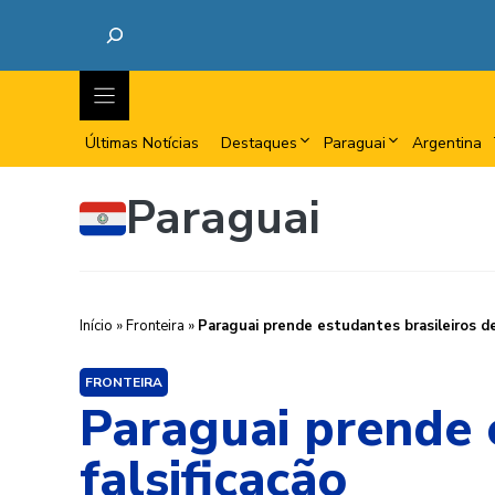
Últimas Notícias
Destaques
Paraguai
Argentina
Paraguai
Início
»
Fronteira
»
Paraguai prende estudantes brasileiros de 
FRONTEIRA
Paraguai prende 
falsificação