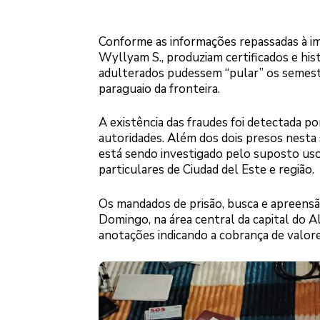
Conforme as informações repassadas à imp
Wyllyam S., produziam certificados e hi
adulterados pudessem “pular” os semestre
paraguaio da fronteira.
A existência das fraudes foi detectada p
autoridades. Além dos dois presos nesta
está sendo investigado pelo suposto uso 
particulares de Ciudad del Este e região.
Os mandados de prisão, busca e apreens
Domingo, na área central da capital do A
anotações indicando a cobrança de valores