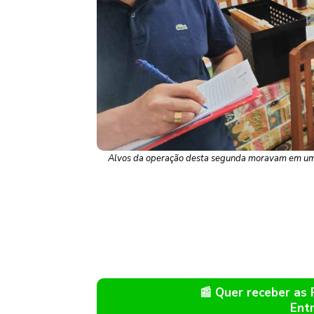
Alvos da operação desta segunda moravam em um a
📰 Quer receber as
Ent