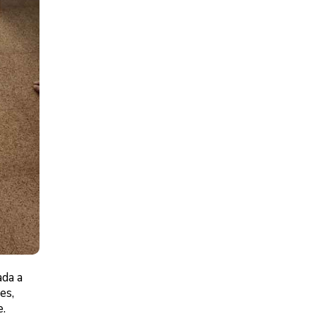
ada a
es,
e.