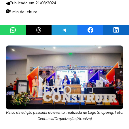
21/03/2024
2 min de leitura
Share on WhatsApp
Share on Threads
Share on Telegram
Share on Facebook
Share 
Palco da edição passada do evento, realizada no Lago Shopping. Foto:
Gentileza/Organização (Arquivo)