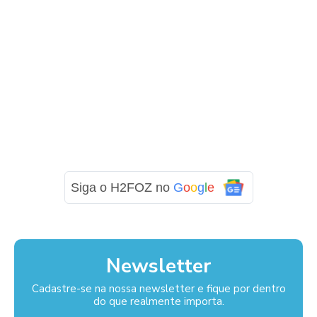
Siga o H2FOZ no
G
o
o
g
l
e
Newsletter
Cadastre-se na nossa newsletter e fique por dentro
do que realmente importa.