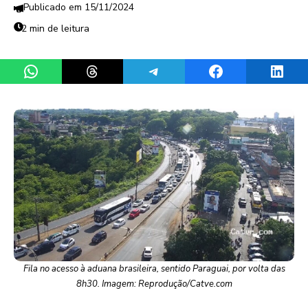
15/11/2024
2 min de leitura
Share on WhatsApp
Share on Threads
Share on Telegram
Share on Facebook
Share 
Fila no acesso à aduana brasileira, sentido Paraguai, por volta das
8h30. Imagem: Reprodução/Catve.com