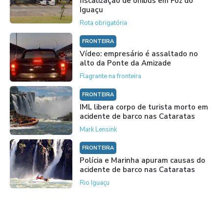
fiscalização de ônibus em Foz do
Iguaçu
Rota obrigatória
FRONTEIRA
Vídeo: empresário é assaltado no
alto da Ponte da Amizade
Flagrante na fronteira
FRONTEIRA
IML libera corpo de turista morto em
acidente de barco nas Cataratas
Mark Lensink
FRONTEIRA
Polícia e Marinha apuram causas do
acidente de barco nas Cataratas
Rio Iguaçu