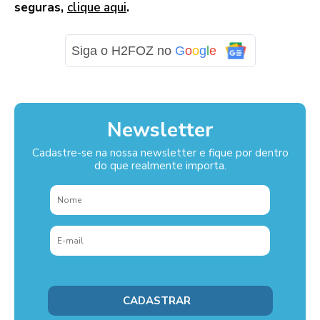
seguras,
clique aqui
.
Siga o H2FOZ no
G
o
o
g
l
e
Newsletter
Cadastre-se na nossa newsletter e fique por dentro
do que realmente importa.